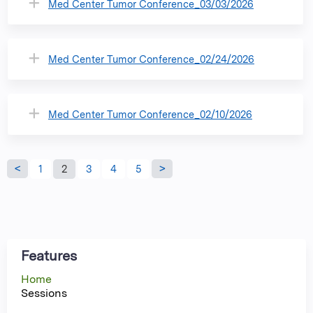
Med Center Tumor Conference_03/03/2026
Med Center Tumor Conference_02/24/2026
Med Center Tumor Conference_02/10/2026
P
1
2
3
4
5
a
g
Features
e
Home
Sessions
s